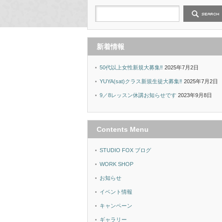
新着情報
50代以上女性新規大募集‼︎
2025年7月2日
YUYA(sat)クラス新規生徒大募集‼︎
2025年7月2日
9／8レッスン休講お知らせです
2023年9月8日
Contents Menu
STUDIO FOX ブログ
WORK SHOP
お知らせ
イベント情報
キャンペーン
ギャラリー