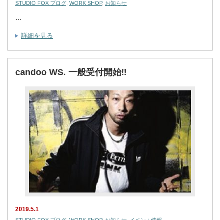
STUDIO FOX ブログ
,
WORK SHOP
,
お知らせ
…
詳細を見る
candoo WS. 一般受付開始‼︎
2019.5.1
STUDIO FOX ブログ
,
WORK SHOP
,
お知らせ
,
イベント情報