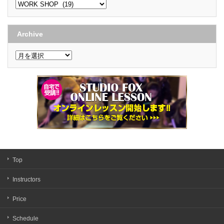
Contents
Menu
Archive
Archive
Top
Instructors
Price
Schedule