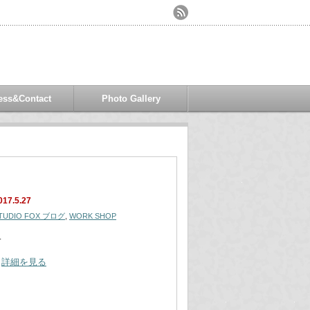
ess&Contact
Photo Gallery
017.5.27
TUDIO FOX ブログ
,
WORK SHOP
…
詳細を見る