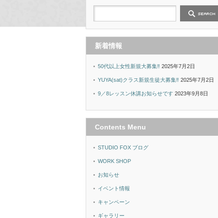
新着情報
50代以上女性新規大募集‼︎
2025年7月2日
YUYA(sat)クラス新規生徒大募集‼︎
2025年7月2日
9／8レッスン休講お知らせです
2023年9月8日
Contents Menu
STUDIO FOX ブログ
WORK SHOP
お知らせ
イベント情報
キャンペーン
ギャラリー